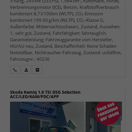
5-türig, 245 kW (333 PS), 1.984 cm³, Automatik, Allrad,
Verbrennungsmotor (ICE), Benzin, Kraftstoffverbrauch
kombiniert 8,7 l/100km (WLTP), CO₂-Emission
kombiniert 199.00 g/km (WLTP), CO₂-Klasse G,
Außenfarbe: Mitternachtsschwarz, Zustand, Aussehen:
1, sehr gut, Zustand, Fahrfähigkeit: fahrtauglich,
Garantieleistung: Fahrzeuggarantie vom Hersteller,
HU/AU neu, Zustand, Beschaffenheit: Keine Schäden
feststellbar, Nichtraucher-Fahrzeug, Zustand: unfallfrei,
Fahrzeugnr.: 40236
Wir rufen Sie an
Fahrzeugexposé (PDF)
Fahrzeug parken
Skoda Kamiq
1.0 TSI DSG Selection
ACC/LED/KAM/PDC/APP