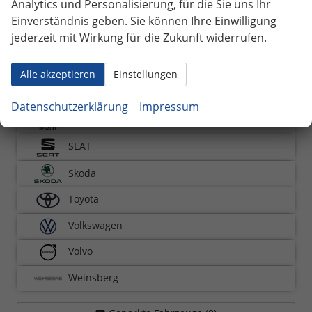
Analytics und Personalisierung, für die Sie uns Ihr
Nissan
Einverständnis geben. Sie können Ihre Einwilligung
jederzeit mit Wirkung für die Zukunft widerrufen.
Opel
Peugeot
Alle akzeptieren
Einstellungen
Polestar
Datenschutzerklärung
Impressum
Renault
SEAT
Skoda
Toyota
Volkswagen
Volvo
Weinsberg