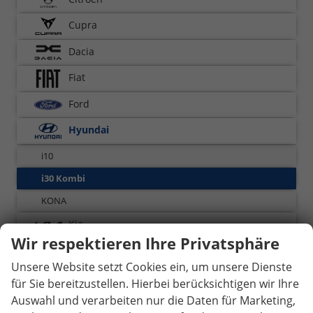
Cupra
Dacia
Fiat
Ford
Hyundai
i10
i30 Kombi
KONA
Kia
Wir respektieren Ihre Privatsphäre
Knaus
Unsere Website setzt Cookies ein, um unsere Dienste
Mazda
für Sie bereitzustellen. Hierbei berücksichtigen wir Ihre
Auswahl und verarbeiten nur die Daten für Marketing,
MG