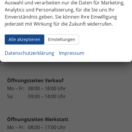
Weinsberg
Auswahl und verarbeiten nur die Daten für Marketing,
Analytics und Personalisierung, für die Sie uns Ihr
Geparkte Fahrzeuge (
0
)
Einverständnis geben. Sie können Ihre Einwilligung
jederzeit mit Wirkung für die Zukunft widerrufen.
Anmelden
Alle akzeptieren
Einstellungen
164 Fahrzeuge
Datenschutzerklärung
Impressum
Wir sind für Sie da.
Öffnungszeiten Verkauf
Mo – Fr:
08:00 – 18:00 Uhr
Sa:
09:00 – 14:00 Uhr
Öffnungszeiten
Werkstatt
Mo – Fr:
08:00 – 17:00 Uhr