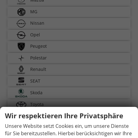
MG
Nissan
Opel
Peugeot
Polestar
Renault
SEAT
Skoda
Toyota
Wir respektieren Ihre Privatsphäre
Volkswagen
Unsere Website setzt Cookies ein, um unsere Dienste
Volvo
für Sie bereitzustellen. Hierbei berücksichtigen wir Ihre