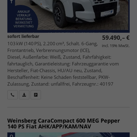
sofort lieferbar
59.490,– €
103 kW (140 PS), 2.200 cm³, Schalt. 6-Gang,
incl. 19% MwSt.
Frontantrieb, Verbrennungsmotor (ICE),
Diesel, Außenfarbe: Weiß, Zustand, Fahrfähigkeit:
fahrtauglich, Garantieleistung: Fahrzeuggarantie vom
Hersteller, Fiat-Chassis, HU/AU neu, Zustand,
Beschaffenheit: Keine Schäden feststellbar, PKW-
Zulassung, Zustand: unfallfrei, Fahrzeugnr.: 40197
Wir rufen Sie an
Fahrzeugexposé (PDF)
Fahrzeug parken
Weinsberg CaraCompact 600 MEG Pepper
140 PS Fiat AHK/APP/KAM/NAV