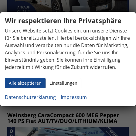
Wir respektieren Ihre Privatsphäre
Unsere Website setzt Cookies ein, um unsere Dienste
sofort lieferbar
64.900,– €
für Sie bereitzustellen. Hierbei berücksichtigen wir Ihre
103 kW (140 PS), 2.200 cm³, Schalt. 6-Gang,
incl. 19% MwSt.
Auswahl und verarbeiten nur die Daten für Marketing,
Frontantrieb, Verbrennungsmotor (ICE),
Diesel, Außenfarbe: Weiß, Zustand, Fahrfähigkeit:
Analytics und Personalisierung, für die Sie uns Ihr
fahrtauglich, Garantieleistung: Fahrzeuggarantie vom
Einverständnis geben. Sie können Ihre Einwilligung
Hersteller, Fiat-Chassis, HU/AU neu, Zustand,
jederzeit mit Wirkung für die Zukunft widerrufen.
Beschaffenheit: Keine Schäden feststellbar, PKW-
Zulassung, Zustand: unfallfrei, Fahrzeugnr.: 40225
Alle akzeptieren
Einstellungen
Wir rufen Sie an
Fahrzeugexposé (PDF)
Fahrzeug parken
Datenschutzerklärung
Impressum
Weinsberg CaraCompact 600 MEG Pepper
140 PS Fiat AUT/TV/DUO/LITHIUM/KLIMA