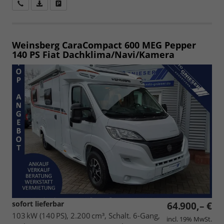
Wir rufen Sie an
Fahrzeugexposé (PDF)
Fahrzeug parken
Weinsberg CaraCompact 600 MEG Pepper
140 PS Fiat Dachklima/Navi/Kamera
sofort lieferbar
64.900,– €
103 kW (140 PS), 2.200 cm³, Schalt. 6-Gang,
incl. 19% MwSt.