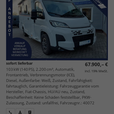
sofort lieferbar
67.900,– €
103 kW (140 PS), 2.200 cm³, Automatik,
incl. 19% MwSt.
Frontantrieb, Verbrennungsmotor (ICE),
Diesel, Außenfarbe: Weiß, Zustand, Fahrfähigkeit:
fahrtauglich, Garantieleistung: Fahrzeuggarantie vom
Hersteller, Fiat-Chassis, HU/AU neu, Zustand,
Beschaffenheit: Keine Schäden feststellbar, PKW-
Zulassung, Zustand: unfallfrei, Fahrzeugnr.: 40072
Wir rufen Sie an
Fahrzeugexposé (PDF)
Fahrzeug parken