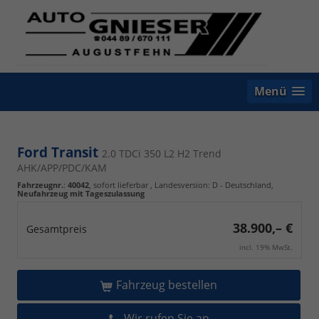
Menü
Ford Transit
2.0 TDCi 350 L2 H2 Trend
AHK/APP/PDC/KAM
Fahrzeugnr.
:
40042
,
sofort lieferbar
, Landesversion: D - Deutschland,
Neufahrzeug mit Tageszulassung
38.900,– €
Gesamtpreis
incl. 19% MwSt.
Fahrzeug bestellen
Wir rufen Sie an