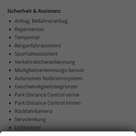
Sicherheit & Assistenz
Airbag, Beifahrerairbag
Regensensor
Tempomat
Berganfahrassistent
Spurhalteassistent
Verkehrzeichenerkennung
Müdigkeitserkennungs-Sensor
Autonomes Notbremssystem
Geschwindigkeitsbegrenzer
Park Distance Control vorne
Park Distance Control hinten
Rückfahrkamera
Servolenkung
Lichtsensor
Nebelscheinwerfer