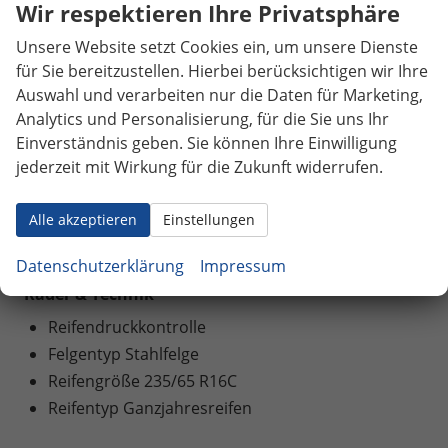
Wir respektieren Ihre Privatsphäre
Start/Stop-Automatik
Unsere Website setzt Cookies ein, um unsere Dienste
Zentralverriegelung mit Funkfernbedienung
für Sie bereitzustellen. Hierbei berücksichtigen wir Ihre
Auswahl und verarbeiten nur die Daten für Marketing,
Außen
Analytics und Personalisierung, für die Sie uns Ihr
Anhängerkupplung
Einverständnis geben. Sie können Ihre Einwilligung
Außenspiegel beheizbar
jederzeit mit Wirkung für die Zukunft widerrufen.
Außenspiegel elektrisch verstellbar
Frontscheibe beheizbar
Alle akzeptieren
Einstellungen
Schiebetür (manuell)
Datenschutzerklärung
Impressum
Räder & Technik
Reifendruckkontrolle
Felgentyp Stahlfelge
Reifengröße 235/65 R16C
Reifentyp Ganzjahresreifen