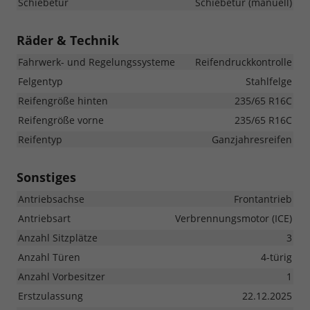
Schiebetür
Schiebetür (manuell)
Räder & Technik
Fahrwerk- und Regelungssysteme
Reifendruckkontrolle
Felgentyp
Stahlfelge
Reifengröße hinten
235/65 R16C
Reifengröße vorne
235/65 R16C
Reifentyp
Ganzjahresreifen
Sonstiges
Antriebsachse
Frontantrieb
Antriebsart
Verbrennungsmotor (ICE)
Anzahl Sitzplätze
3
Anzahl Türen
4-türig
Anzahl Vorbesitzer
1
Erstzulassung
22.12.2025