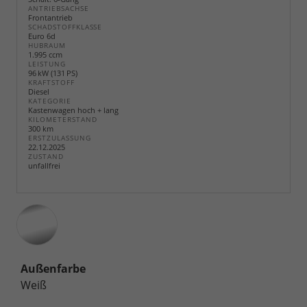
ANTRIEBSACHSE
Frontantrieb
SCHADSTOFFKLASSE
Euro 6d
HUBRAUM
1.995 ccm
LEISTUNG
96 kW (131 PS)
KRAFTSTOFF
Diesel
KATEGORIE
Kastenwagen hoch + lang
KILOMETERSTAND
300 km
ERSTZULASSUNG
22.12.2025
ZUSTAND
unfallfrei
Außenfarbe
Weiß