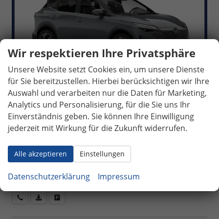
Wir respektieren Ihre Privatsphäre
Unsere Website setzt Cookies ein, um unsere Dienste
unverbindliche Lieferzeit:
15.08.2026
31.900,– €
für Sie bereitzustellen. Hierbei berücksichtigen wir Ihre
5-türig, 116 kW (158 PS), 1.332 cm³,
incl. 19% MwSt.
Auswahl und verarbeiten nur die Daten für Marketing,
Automatik, Frontantrieb, Mild-Hybrid
(MHEV), Benzin, Kraftstoffverbrauch
Analytics und Personalisierung, für die Sie uns Ihr
kombiniert 6,3 l/100km (WLTP), CO₂-Emission kombiniert
Einverständnis geben. Sie können Ihre Einwilligung
143.00 g/km (WLTP), CO₂-Klasse E, Außenfarbe: Grau,
jederzeit mit Wirkung für die Zukunft widerrufen.
Zustand, Aussehen: 1, sehr gut, Zustand, Fahrfähigkeit:
fahrtauglich, Garantieleistung: Fahrzeuggarantie vom
Alle akzeptieren
Einstellungen
Hersteller, HU/AU neu, Zustand, Beschaffenheit: Keine
Schäden feststellbar, Nichtraucher-Fahrzeug, Zustand:
Datenschutzerklärung
Impressum
unfallfrei, Fahrzeugnr.: 40278
Wir rufen Sie an
Fahrzeugexposé (PDF)
Fahrzeug parken