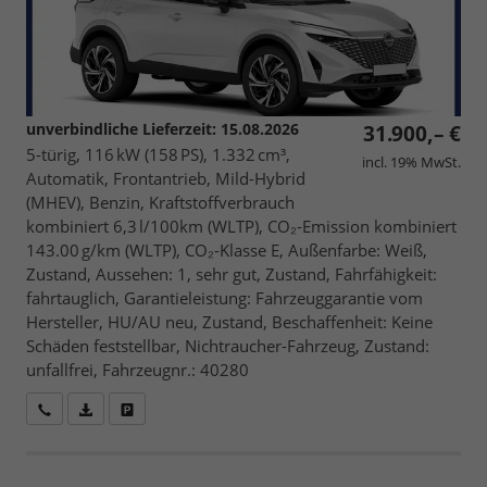
unverbindliche Lieferzeit:
15.08.2026
31.900,– €
5-türig, 116 kW (158 PS), 1.332 cm³,
incl. 19% MwSt.
Automatik, Frontantrieb, Mild-Hybrid
(MHEV), Benzin, Kraftstoffverbrauch
kombiniert 6,3 l/100km (WLTP), CO₂-Emission kombiniert
143.00 g/km (WLTP), CO₂-Klasse E, Außenfarbe: Weiß,
Zustand, Aussehen: 1, sehr gut, Zustand, Fahrfähigkeit:
fahrtauglich, Garantieleistung: Fahrzeuggarantie vom
Hersteller, HU/AU neu, Zustand, Beschaffenheit: Keine
Schäden feststellbar, Nichtraucher-Fahrzeug, Zustand:
unfallfrei, Fahrzeugnr.: 40280
Wir rufen Sie an
Fahrzeugexposé (PDF)
Fahrzeug parken