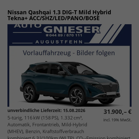
Nissan Qashqai
1.3 DIG-T Mild Hybrid
Tekna+ ACC/SHZ/LED/PANO/BOSE
unverbindliche Lieferzeit:
15.08.2026
31.900,– €
5-türig, 116 kW (158 PS), 1.332 cm³,
incl. 19% MwSt.
Automatik, Frontantrieb, Mild-Hybrid
(MHEV), Benzin, Kraftstoffverbrauch
kombiniert 6,3 l/100km (WLTP), CO₂-Emission kombiniert