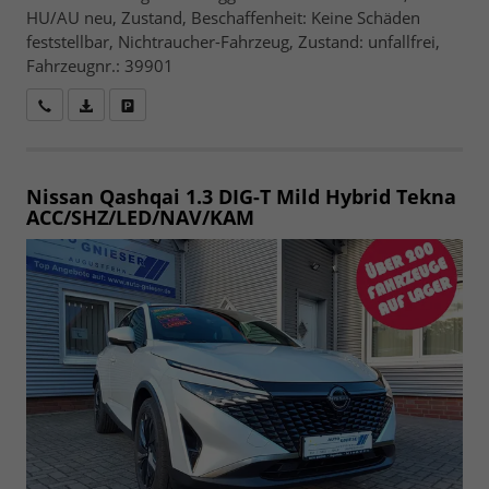
HU/AU neu, Zustand, Beschaffenheit: Keine Schäden
feststellbar, Nichtraucher-Fahrzeug, Zustand: unfallfrei,
Fahrzeugnr.: 39901
Wir rufen Sie an
Fahrzeugexposé (PDF)
Fahrzeug parken
Nissan Qashqai
1.3 DIG-T Mild Hybrid Tekna
ACC/SHZ/LED/NAV/KAM