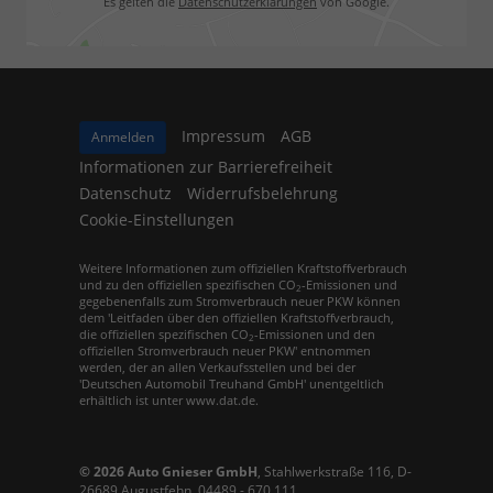
Es gelten die
Datenschutzerklärungen
von Google.
Impressum
AGB
Anmelden
Informationen zur Barrierefreiheit
Datenschutz
Widerrufsbelehrung
Cookie-Einstellungen
Weitere Informationen zum offiziellen Kraftstoffverbrauch
und zu den offiziellen spezifischen CO
-Emissionen und
2
gegebenenfalls zum Stromverbrauch neuer PKW können
dem 'Leitfaden über den offiziellen Kraftstoffverbrauch,
die offiziellen spezifischen CO
-Emissionen und den
2
offiziellen Stromverbrauch neuer PKW' entnommen
werden, der an allen Verkaufsstellen und bei der
'Deutschen Automobil Treuhand GmbH' unentgeltlich
erhältlich ist unter www.dat.de.
© 2026
Auto Gnieser GmbH
,
Stahlwerkstraße 116
,
D-
26689
Augustfehn,
04489 - 670 111