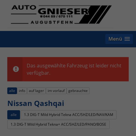
Menü
Das ausgewählte Fahrzeug ist leider nicht
verfügbar.
alle
info
auf lager
im vorlauf
gebrauchte
Nissan Qashqai
alle
1.3 DIG-T Mild Hybrid Tekna ACC/SHZ/LED/NAV/KAM
1.3 DIG-T Mild Hybrid Tekna+ ACC/SHZ/LED/PANO/BOSE