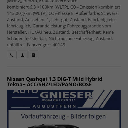
(MHEV), Benzin, Kraftstoffverbrauch
kombiniert 6,3 l/100km (WLTP), CO₂-Emission kombiniert
143.00 g/km (WLTP), CO₂-Klasse E, Außenfarbe: Schwarz,
Zustand, Aussehen: 1, sehr gut, Zustand, Fahrfähigkeit:
fahrtauglich, Garantieleistung: Fahrzeuggarantie vom
Hersteller, HU/AU neu, Zustand, Beschaffenheit: Keine
Schäden feststellbar, Nichtraucher-Fahrzeug, Zustand:
unfallfrei, Fahrzeugnr.: 40149
Wir rufen Sie an
Fahrzeugexposé (PDF)
Fahrzeug parken
Nissan Qashqai
1.3 DIG-T Mild Hybrid
Tekna+ ACC/SHZ/LED/PANO/BOSE