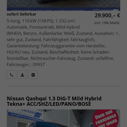
sofort lieferbar
29.900,– €
5-türig, 116 kW (158 PS), 1.332 cm³,
incl. 19% MwSt.
Automatik, Frontantrieb, Mild-Hybrid
(MHEV), Benzin, Außenfarbe: Weiß, Zustand, Aussehen: 1,
sehr gut, Zustand, Fahrfähigkeit: fahrtauglich,
Garantieleistung: Fahrzeuggarantie vom Hersteller,
HU/AU neu, Zustand, Beschaffenheit: Keine Schäden
feststellbar, Nichtraucher-Fahrzeug, Zustand: unfallfrei,
Fahrzeugnr.: 39937
Wir rufen Sie an
Fahrzeugexposé (PDF)
Fahrzeug parken
Nissan Qashqai
1.3 DIG-T Mild Hybrid
Tekna+ ACC/SHZ/LED/PANO/BOSE