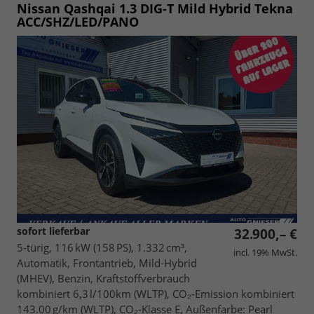
Nissan Qashqai
1.3 DIG-T Mild Hybrid Tekna
ACC/SHZ/LED/PANO
sofort lieferbar
32.900,– €
5-türig, 116 kW (158 PS), 1.332 cm³,
incl. 19% MwSt.
Automatik, Frontantrieb, Mild-Hybrid
(MHEV), Benzin, Kraftstoffverbrauch
kombiniert 6,3 l/100km (WLTP), CO₂-Emission kombiniert
143.00 g/km (WLTP), CO₂-Klasse E, Außenfarbe: Pearl