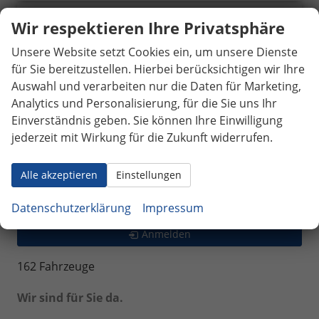
Kodiaq
Wir respektieren Ihre Privatsphäre
Octavia Combi
Unsere Website setzt Cookies ein, um unsere Dienste
Scala
für Sie bereitzustellen. Hierbei berücksichtigen wir Ihre
Toyota
Auswahl und verarbeiten nur die Daten für Marketing,
Analytics und Personalisierung, für die Sie uns Ihr
Volkswagen
Einverständnis geben. Sie können Ihre Einwilligung
Volvo
jederzeit mit Wirkung für die Zukunft widerrufen.
Weinsberg
Alle akzeptieren
Einstellungen
Geparkte Fahrzeuge (
0
)
Datenschutzerklärung
Impressum
Anmelden
162 Fahrzeuge
Wir sind für Sie da.