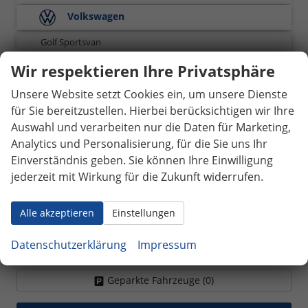
Volkswagen
Golf Sportsvan
Passat
Wir respektieren Ihre Privatsphäre
Passat Variant
Unsere Website setzt Cookies ein, um unsere Dienste
T-Cross
für Sie bereitzustellen. Hierbei berücksichtigen wir Ihre
Auswahl und verarbeiten nur die Daten für Marketing,
T-Roc
Analytics und Personalisierung, für die Sie uns Ihr
T6 Westfalia
Einverständnis geben. Sie können Ihre Einwilligung
Tiguan
jederzeit mit Wirkung für die Zukunft widerrufen.
Touran
Alle akzeptieren
Einstellungen
Volvo
Datenschutzerklärung
Impressum
Weinsberg
Geparkte Fahrzeuge (
0
)