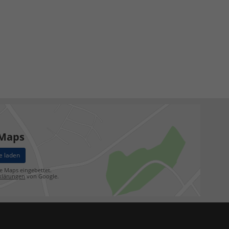
 Maps
e laden
e Maps eingebettet.
klärungen
von Google.