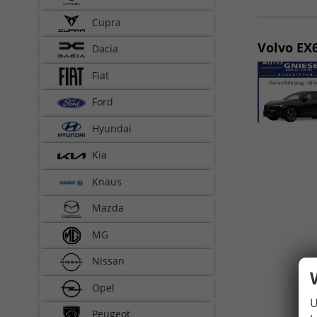
Cupra
Volvo EX
Dacia
Fiat
Ford
Hyundai
Kia
Knaus
Mazda
MG
Nissan
Opel
U
Peugeot