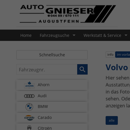
Home
Fahrzeugsuche
Werkstatt & Service
info
im vorla
Schnellsuche
Volvo
Fahrzeugnr.
Hier sehen 
Ausstattung
Ahorn
in das Fot
Audi
sehen. Ode
anzeigen l
BMW
Carado
alle
Citroën