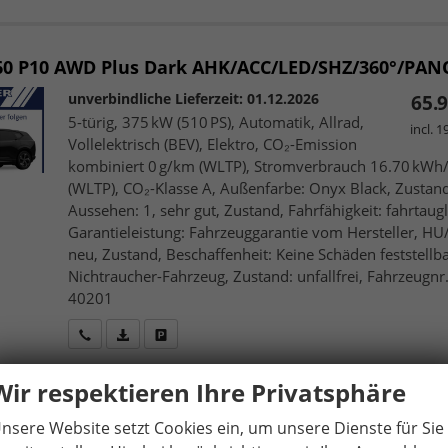
60
P10 AWD Plus Dark AHK/ACC/LED/SHZ/360°/PAN
unverbindliche Lieferzeit:
01.12.2026
65.9
5-türig, 375 kW (510 PS), Automatik, Allrad,
incl. 
Vollelektrisch (BEV), Elektro, CO₂-Emission
kombiniert 0 g/km (WLTP), Stromverbrauch 16.70 kW
(WLTP), CO₂-Klasse A, Außenfarbe: Onyx Black, Zustan
Aussehen: 1, sehr gut, Zustand, Fahrfähigkeit: fahrtaugl
Garantieleistung: Fahrzeuggarantie vom Hersteller, H
neu, Zustand, Beschaffenheit: Keine Schäden feststellba
Nichtraucher-Fahrzeug, Zustand: unfallfrei, Fahrzeugnr.
40201
Wir rufen Sie an
Fahrzeugexposé (PDF)
Fahrzeug parken
Wir respektieren Ihre Privatsphäre
nsere Website setzt Cookies ein, um unsere Dienste für Sie