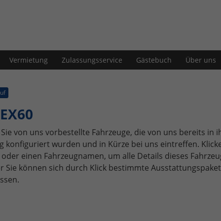
Vermietung
Zulassungsservice
Gästebuch
Über uns
uf
 EX60
Sie von uns vorbestellte Fahrzeuge, die von uns bereits in i
 konfiguriert wurden und in Kürze bei uns eintreffen. Klick
o oder einen Fahrzeugnamen, um alle Details dieses Fahrzeu
r Sie können sich durch Klick bestimmte Ausstattungspake
assen.