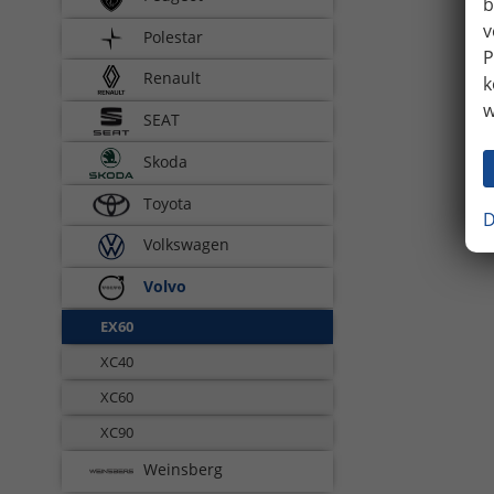
b
v
Polestar
P
Renault
k
w
SEAT
Skoda
Toyota
D
Volkswagen
Volvo
EX60
XC40
XC60
XC90
Weinsberg