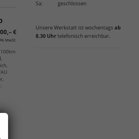
Sa:
geschlossen
O
Unsere Werkstatt ist wochentags
ab
00,– €
8.30 Uhr
telefonisch erreichbar.
19% MwSt.
h/100km
d,
ich,
U/AU
r,
: