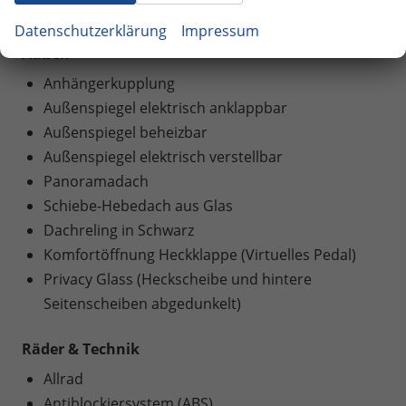
Schlüssellose Zentralverriegelung (Keyless Go)
Datenschutzerklärung
Impressum
Außen
Anhängerkupplung
Außenspiegel elektrisch anklappbar
Außenspiegel beheizbar
Außenspiegel elektrisch verstellbar
Panoramadach
Schiebe-Hebedach aus Glas
Dachreling in Schwarz
Komfortöffnung Heckklappe (Virtuelles Pedal)
Privacy Glass (Heckscheibe und hintere
Seitenscheiben abgedunkelt)
Räder & Technik
Allrad
Antiblockiersystem (ABS)