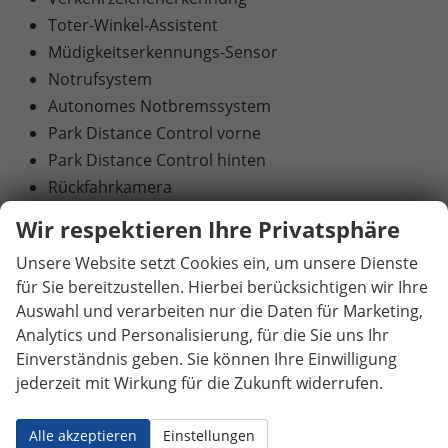
Toter-Winkel-Assistent
Müdigkeitserkennungs-Sensor
Notrufsystem
Autonomes Notbremssystem
Park Distance Control vorne
Park Distance Control hinten
Rückfahrkamera
360°-Kamera (Surround View)
Wir respektieren Ihre Privatsphäre
Innenspiegel automatisch abblendend
Unsere Website setzt Cookies ein, um unsere Dienste
Servolenkung
für Sie bereitzustellen. Hierbei berücksichtigen wir Ihre
Lichtsensor
Auswahl und verarbeiten nur die Daten für Marketing,
LED-Rückleuchten
Analytics und Personalisierung, für die Sie uns Ihr
LED-Scheinwerfer
Einverständnis geben. Sie können Ihre Einwilligung
Fernlichtassistent
jederzeit mit Wirkung für die Zukunft widerrufen.
LED-Tagfahrlicht
Pannenkit
Alle akzeptieren
Einstellungen