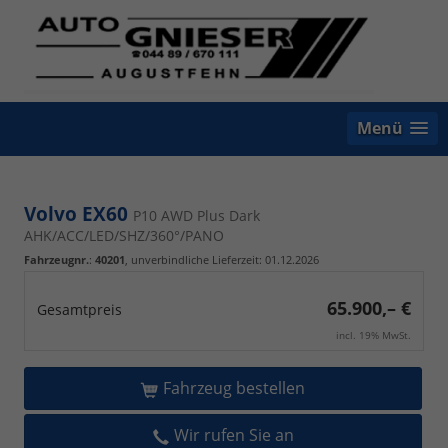
Menü
Volvo EX60
P10 AWD Plus Dark
AHK/ACC/LED/SHZ/360°/PANO
Fahrzeugnr.
:
40201
, unverbindliche Lieferzeit:
01.12.2026
65.900,– €
Gesamtpreis
incl. 19% MwSt.
Fahrzeug bestellen
Wir rufen Sie an