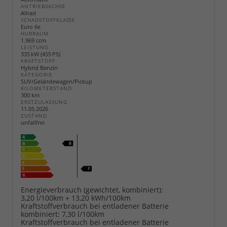
ANTRIEBSACHSE
Allrad
SCHADSTOFFKLASSE
Euro 6e
HUBRAUM
1.969 ccm
LEISTUNG
335 kW (455 PS)
KRAFTSTOFF
Hybrid Benzin
KATEGORIE
SUV/Geländewagen/Pickup
KILOMETERSTAND
300 km
ERSTZULASSUNG
11.05.2026
ZUSTAND
unfallfrei
Energieverbrauch (gewichtet, kombiniert):
3,20 l/100km + 13,20 kWh/100km
Kraftstoffverbrauch bei entladener Batterie
kombiniert:
7,30 l/100km
Kraftstoffverbrauch bei entladener Batterie