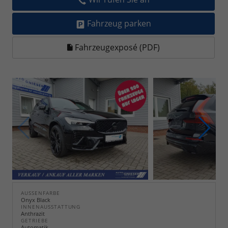
Fahrzeug parken
Fahrzeugexposé (PDF)
AUSSENFARBE
Onyx Black
INNENAUSSTATTUNG
Anthrazit
GETRIEBE
Automatik