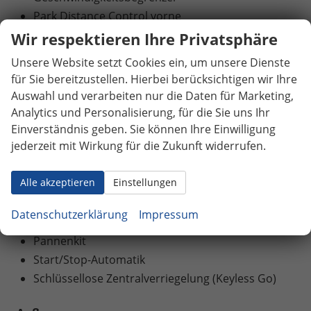
Park Distance Control vorne
Park Distance Control hinten
Wir respektieren Ihre Privatsphäre
Rückfahrkamera
Unsere Website setzt Cookies ein, um unsere Dienste
360°-Kamera (Surround View)
für Sie bereitzustellen. Hierbei berücksichtigen wir Ihre
Innenspiegel automatisch abblendend
Auswahl und verarbeiten nur die Daten für Marketing,
Servolenkung
Analytics und Personalisierung, für die Sie uns Ihr
Lichtsensor
Einverständnis geben. Sie können Ihre Einwilligung
jederzeit mit Wirkung für die Zukunft widerrufen.
Scheinwerferreinigung
LED-Rückleuchten
Alle akzeptieren
Einstellungen
LED-Scheinwerfer
Fernlichtassistent
Datenschutzerklärung
Impressum
LED-Tagfahrlicht
Pannenkit
Start/Stop-Automatik
Schlüssellose Zentralverriegelung (Keyless Go)