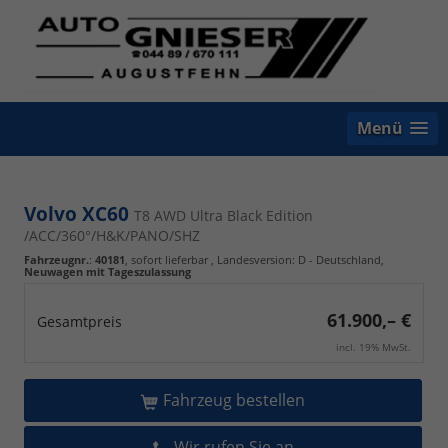
Menü
Volvo XC60
T8 AWD Ultra Black Edition
/ACC/360°/H&K/PANO/SHZ
Fahrzeugnr.
:
40181
,
sofort lieferbar
, Landesversion: D - Deutschland,
Neuwagen mit Tageszulassung
61.900,– €
Gesamtpreis
incl. 19% MwSt.
Fahrzeug bestellen
Wir rufen Sie an