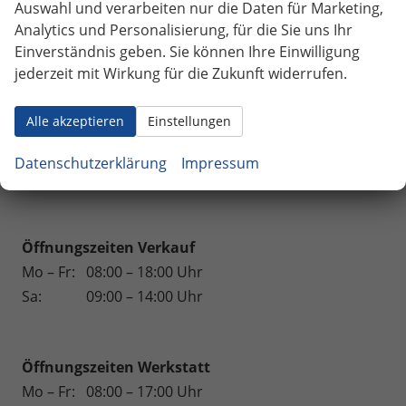
Weinsberg
Auswahl und verarbeiten nur die Daten für Marketing,
Analytics und Personalisierung, für die Sie uns Ihr
Geparkte Fahrzeuge (
0
)
Einverständnis geben. Sie können Ihre Einwilligung
jederzeit mit Wirkung für die Zukunft widerrufen.
Anmelden
Alle akzeptieren
Einstellungen
164 Fahrzeuge
Datenschutzerklärung
Impressum
Wir sind für Sie da.
Öffnungszeiten Verkauf
Mo – Fr:
08:00 – 18:00 Uhr
Sa:
09:00 – 14:00 Uhr
Öffnungszeiten
Werkstatt
Mo – Fr:
08:00 – 17:00 Uhr