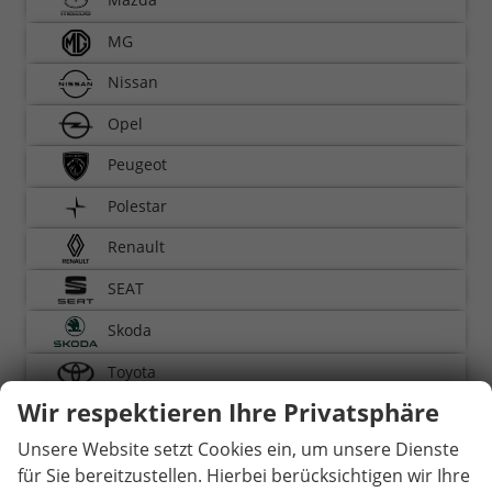
MG
Nissan
Opel
Peugeot
Polestar
Renault
SEAT
Skoda
Toyota
Wir respektieren Ihre Privatsphäre
Volkswagen
Unsere Website setzt Cookies ein, um unsere Dienste
Volvo
für Sie bereitzustellen. Hierbei berücksichtigen wir Ihre