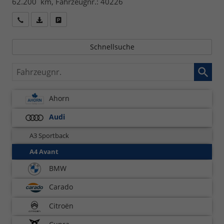
62.200 km, Fahrzeugnr.: 40226
Wir rufen Sie an
Fahrzeugexposé (PDF)
Fahrzeug parken
Schnellsuche
Fahrzeugnr.
Ahorn
Audi
A3 Sportback
A4 Avant
BMW
Carado
Citroën