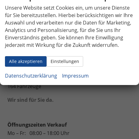
Toyota
Unsere Website setzt Cookies ein, um unsere Dienste
für Sie bereitzustellen. Hierbei berücksichtigen wir Ihre
Volkswagen
Auswahl und verarbeiten nur die Daten für Marketing,
Volvo
Analytics und Personalisierung, für die Sie uns Ihr
Einverständnis geben. Sie können Ihre Einwilligung
Weinsberg
jederzeit mit Wirkung für die Zukunft widerrufen.
Geparkte Fahrzeuge (
0
)
Alle akzeptieren
Einstellungen
Anmelden
Datenschutzerklärung
Impressum
164 Fahrzeuge
Wir sind für Sie da.
Öffnungszeiten Verkauf
Mo – Fr:
08:00 – 18:00 Uhr