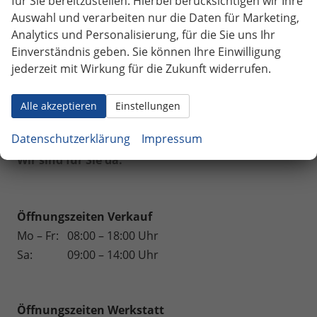
für Sie bereitzustellen. Hierbei berücksichtigen wir Ihre
Auswahl und verarbeiten nur die Daten für Marketing,
Weinsberg
Analytics und Personalisierung, für die Sie uns Ihr
Einverständnis geben. Sie können Ihre Einwilligung
Geparkte Fahrzeuge (
0
)
jederzeit mit Wirkung für die Zukunft widerrufen.
Anmelden
Alle akzeptieren
Einstellungen
162 Fahrzeuge
Datenschutzerklärung
Impressum
Wir sind für Sie da.
Öffnungszeiten Verkauf
Mo – Fr:
08:00 – 18:00 Uhr
Sa:
09:00 – 14:00 Uhr
Öffnungszeiten
Werkstatt