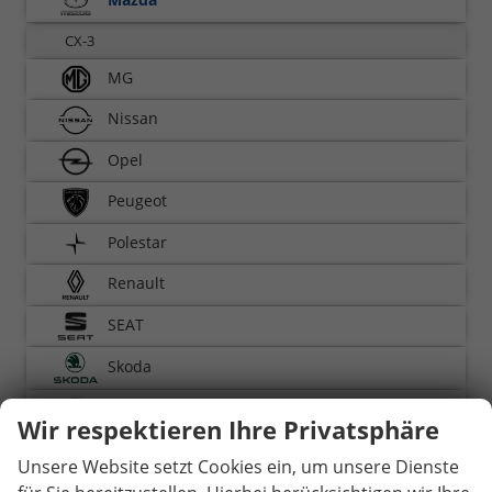
CX-3
MG
Nissan
Opel
Peugeot
Polestar
Renault
SEAT
Skoda
Toyota
Wir respektieren Ihre Privatsphäre
Volkswagen
Unsere Website setzt Cookies ein, um unsere Dienste
Volvo