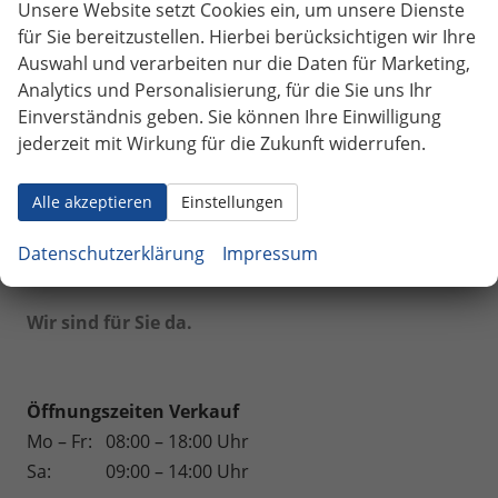
Unsere Website setzt Cookies ein, um unsere Dienste
Volkswagen
für Sie bereitzustellen. Hierbei berücksichtigen wir Ihre
Auswahl und verarbeiten nur die Daten für Marketing,
Volvo
Analytics und Personalisierung, für die Sie uns Ihr
Weinsberg
Einverständnis geben. Sie können Ihre Einwilligung
jederzeit mit Wirkung für die Zukunft widerrufen.
Geparkte Fahrzeuge (
0
)
Alle akzeptieren
Einstellungen
Anmelden
Datenschutzerklärung
Impressum
Fahrzeuge
Wir sind für Sie da.
Öffnungszeiten Verkauf
Mo – Fr:
08:00 – 18:00 Uhr
Sa:
09:00 – 14:00 Uhr