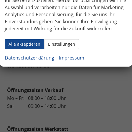
für Sie bereitzustellen. Hierbei berücksichtigen wir Ihre
Auswahl und verarbeiten nur die Daten für Marketing,
Weinsberg
Analytics und Personalisierung, für die Sie uns Ihr
Einverständnis geben. Sie können Ihre Einwilligung
Geparkte Fahrzeuge (
0
)
jederzeit mit Wirkung für die Zukunft widerrufen.
Anmelden
Alle akzeptieren
Einstellungen
162 Fahrzeuge
Datenschutzerklärung
Impressum
Wir sind für Sie da.
Öffnungszeiten Verkauf
Mo – Fr:
08:00 – 18:00 Uhr
Sa:
09:00 – 14:00 Uhr
Öffnungszeiten
Werkstatt