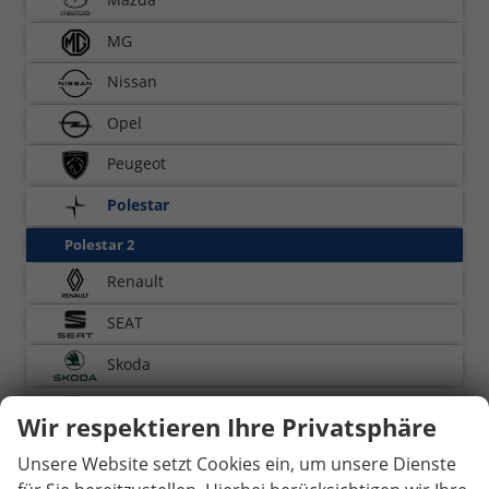
MG
Nissan
Opel
Peugeot
Polestar
Polestar 2
Renault
SEAT
Skoda
Toyota
Wir respektieren Ihre Privatsphäre
Volkswagen
Unsere Website setzt Cookies ein, um unsere Dienste
Volvo