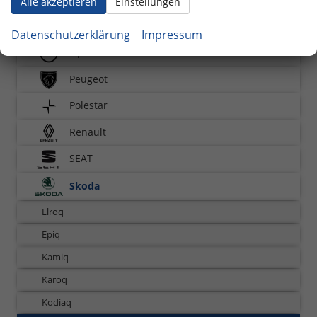
Alle akzeptieren
Einstellungen
Nissan
Datenschutzerklärung
Impressum
Opel
Peugeot
Polestar
Renault
SEAT
Skoda
Elroq
Epiq
Kamiq
Karoq
Kodiaq