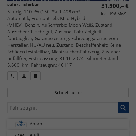
sofort lieferbar
31.900,– €
5-türig, 110 kW (150 PS), 1.498 cm³,
incl. 19% MwSt.
Automatik, Frontantrieb, Mild-Hybrid
(MHEV), Benzin, Außenfarbe: Moon Weiß, Zustand,
Aussehen: 1, sehr gut, Zustand, Fahrfähigkeit:
fahrtauglich, Garantieleistung: Fahrzeuggarantie vom
Hersteller, HU/AU neu, Zustand, Beschaffenheit: Keine
Schäden feststellbar, Nichtraucher-Fahrzeug, Zustand:
unfallfrei, Erstzulassung: 31.10.2024, Kilometerstand:
5.600 km, Fahrzeugnr.: 40117
Wir rufen Sie an
Fahrzeugexposé (PDF)
Fahrzeug parken
Schnellsuche
Fahrzeugnr.
Ahorn
Audi