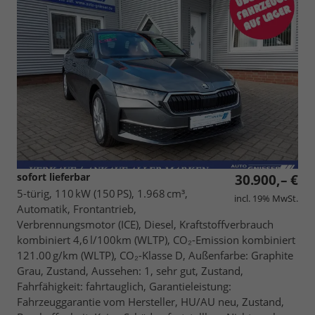
sofort lieferbar
30.900,– €
5-türig, 110 kW (150 PS), 1.968 cm³,
incl. 19% MwSt.
Automatik, Frontantrieb,
Verbrennungsmotor (ICE), Diesel, Kraftstoffverbrauch
kombiniert 4,6 l/100km (WLTP), CO₂-Emission kombiniert
121.00 g/km (WLTP), CO₂-Klasse D, Außenfarbe: Graphite
Grau, Zustand, Aussehen: 1, sehr gut, Zustand,
Fahrfähigkeit: fahrtauglich, Garantieleistung:
Fahrzeuggarantie vom Hersteller, HU/AU neu, Zustand,