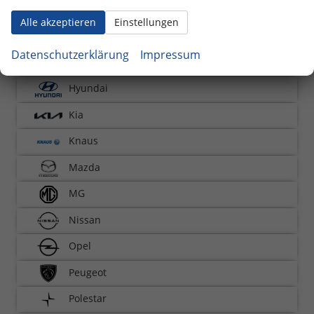
Dacia
Alle akzeptieren
Einstellungen
Fiat
Datenschutzerklärung
Impressum
Ford
Hyundai
Kia
Knaus
Mazda
MG
Nissan
Opel
Peugeot
Polestar