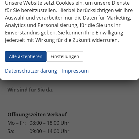
Unsere Website setzt Cookies ein, um unsere Dienste
Volkswagen
für Sie bereitzustellen. Hierbei berücksichtigen wir Ihre
Auswahl und verarbeiten nur die Daten für Marketing,
Volvo
Analytics und Personalisierung, für die Sie uns Ihr
Weinsberg
Einverständnis geben. Sie können Ihre Einwilligung
jederzeit mit Wirkung für die Zukunft widerrufen.
Geparkte Fahrzeuge (
0
)
Alle akzeptieren
Einstellungen
Anmelden
Datenschutzerklärung
Impressum
164 Fahrzeuge
Wir sind für Sie da.
Öffnungszeiten Verkauf
Mo – Fr:
08:00 – 18:00 Uhr
Sa:
09:00 – 14:00 Uhr