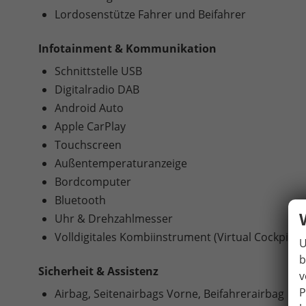
Lordosenstütze Fahrer und Beifahrer
Infotainment & Kommunikation
Schnittstelle USB
Digitalradio DAB
Android Auto
Apple CarPlay
Touchscreen
Außentemperaturanzeige
Bordcomputer
Bluetooth
Uhr & Drehzahlmesser
Volldigitales Kombiinstrument (Virtual Cockpit)
U
b
Sicherheit & Assistenz
v
P
Airbag, Seitenairbags Vorne, Beifahrerairbag