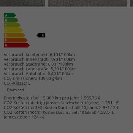
Verbrauch kombiniert:
6,10 l/100km
Verbrauch Innenstadt:
7,90 l/100km
Verbrauch Stadtrand:
6,00 l/100km
Verbrauch Landstraße:
5,20 l/100km
Verbrauch Autobahn:
6,40 l/100km
CO
-Emissionen:
139,00 g/km
2
CO
-Klasse:
E
2
Download
Energiekosten bei 15.000 km pro Jahr:
1.595,76 €
CO2 Kosten (niedrig)
:
1.251,- €
(Kosten Durchschnitt 10 Jahre)
CO2 Kosten (mittel)
:
2.971,12 €
(Kosten Durchschnitt 10 Jahre)
CO2 Kosten (hoch)
:
4.587,- €
(Kosten Durchschnitt 10 Jahre)
Jahressteuer:
124,- €