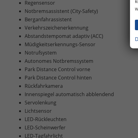
k
Regensensor
w
Notbremsassistent (City-Safety)
Berganfahrassistent
Verkehrszeichenerkennung
Abstandstempomat adaptiv (ACC)
D
Müdigkeitserkennungs-Sensor
Notrufsystem
Autonomes Notbremssystem
Park Distance Control vorne
Park Distance Control hinten
Rückfahrkamera
Innenspiegel automatisch abblendend
Servolenkung
Lichtsensor
LED-Rückleuchten
LED-Scheinwerfer
LED-Tagfahrlicht