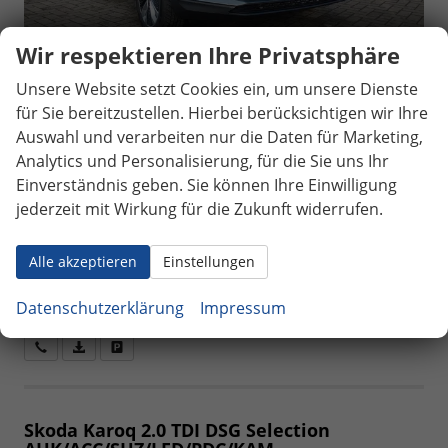
Wir respektieren Ihre Privatsphäre
Unsere Website setzt Cookies ein, um unsere Dienste
sofort lieferbar
33.690,– €
für Sie bereitzustellen. Hierbei berücksichtigen wir Ihre
5-türig, 110 kW (150 PS), 1.498 cm³,
incl. 19% MwSt.
Automatik, Frontantrieb,
Auswahl und verarbeiten nur die Daten für Marketing,
Verbrennungsmotor (ICE), Benzin, Kraftstoffverbrauch
Analytics und Personalisierung, für die Sie uns Ihr
kombiniert 6,1 l/100km (WLTP), CO₂-Emission kombiniert
Einverständnis geben. Sie können Ihre Einwilligung
139.00 g/km (WLTP), CO₂-Klasse E, Außenfarbe: Graphite
jederzeit mit Wirkung für die Zukunft widerrufen.
Grau, Zustand, Aussehen: 1, sehr gut, Zustand,
Fahrfähigkeit: fahrtauglich, Garantieleistung:
Alle akzeptieren
Einstellungen
Fahrzeuggarantie vom Hersteller, HU/AU neu, Zustand,
Beschaffenheit: Keine Schäden feststellbar, Nichtraucher-
Datenschutzerklärung
Impressum
Fahrzeug, Zustand: unfallfrei, Fahrzeugnr.: 40199
Wir rufen Sie an
Fahrzeugexposé (PDF)
Fahrzeug parken
Skoda Karoq
2.0 TDI DSG Selection