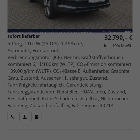
sofort lieferbar
32.790,– €
5-türig, 110 kW (150 PS), 1.498 cm³,
incl. 19% MwSt.
Automatik, Frontantrieb,
Verbrennungsmotor (ICE), Benzin, Kraftstoffverbrauch
kombiniert 6,1 l/100km (WLTP), CO₂-Emission kombiniert
139.00 g/km (WLTP), CO₂-Klasse E, Außenfarbe: Graphite
Grau, Zustand, Aussehen: 1, sehr gut, Zustand,
Fahrfähigkeit: fahrtauglich, Garantieleistung:
Fahrzeuggarantie vom Hersteller, HU/AU neu, Zustand,
Beschaffenheit: Keine Schäden feststellbar, Nichtraucher-
Fahrzeug, Zustand: unfallfrei, Fahrzeugnr.: 40214
Wir rufen Sie an
Fahrzeugexposé (PDF)
Fahrzeug parken