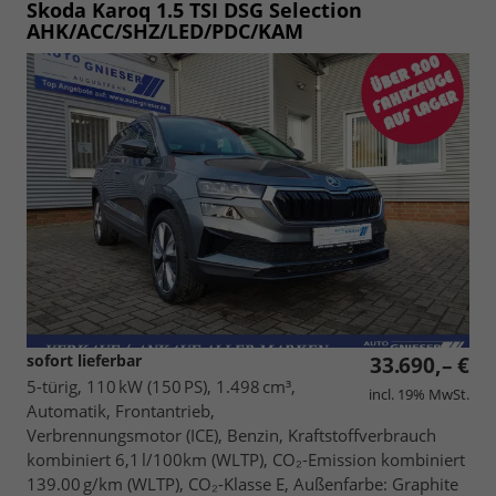
Skoda Karoq
1.5 TSI DSG Selection
AHK/ACC/SHZ/LED/PDC/KAM
sofort lieferbar
33.690,– €
5-türig, 110 kW (150 PS), 1.498 cm³,
incl. 19% MwSt.
Automatik, Frontantrieb,
Verbrennungsmotor (ICE), Benzin, Kraftstoffverbrauch
kombiniert 6,1 l/100km (WLTP), CO₂-Emission kombiniert
139.00 g/km (WLTP), CO₂-Klasse E, Außenfarbe: Graphite