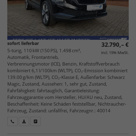
sofort lieferbar
32.790,– €
5-türig, 110 kW (150 PS), 1.498 cm³,
incl. 19% MwSt.
Automatik, Frontantrieb,
Verbrennungsmotor (ICE), Benzin, Kraftstoffverbrauch
kombiniert 6,1 l/100km (WLTP), CO₂-Emission kombiniert
139.00 g/km (WLTP), CO₂-Klasse E, Außenfarbe: Schwarz
Magic, Zustand, Aussehen: 1, sehr gut, Zustand,
Fahrfähigkeit: fahrtauglich, Garantieleistung:
Fahrzeuggarantie vom Hersteller, HU/AU neu, Zustand,
Beschaffenheit: Keine Schäden feststellbar, Nichtraucher-
Fahrzeug, Zustand: unfallfrei, Fahrzeugnr.: 40014
Wir rufen Sie an
Fahrzeugexposé (PDF)
Fahrzeug parken