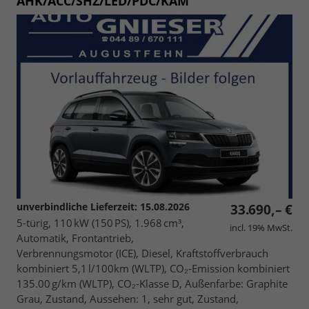
AHK/ACC/SHZ/LED/PDC/KAM
unverbindliche Lieferzeit:
15.08.2026
33.690,– €
5-türig, 110 kW (150 PS), 1.968 cm³,
incl. 19% MwSt.
Automatik, Frontantrieb,
Verbrennungsmotor (ICE), Diesel, Kraftstoffverbrauch
kombiniert 5,1 l/100km (WLTP), CO₂-Emission kombiniert
135.00 g/km (WLTP), CO₂-Klasse D, Außenfarbe: Graphite
Grau, Zustand, Aussehen: 1, sehr gut, Zustand,