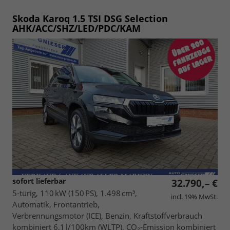
Skoda Karoq
1.5 TSI DSG Selection
AHK/ACC/SHZ/LED/PDC/KAM
sofort lieferbar
32.790,– €
5-türig, 110 kW (150 PS), 1.498 cm³,
incl. 19% MwSt.
Automatik, Frontantrieb,
Verbrennungsmotor (ICE), Benzin, Kraftstoffverbrauch
kombiniert 6,1 l/100km (WLTP), CO₂-Emission kombiniert